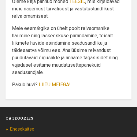
Oleme kirja pannud mõned
TEESID
, mis kirjeldavad
meie nägemust turvalisest ja vastutustundlikust
relva omamisest.
Meie eesmärgiks on ühelt poolt relvaomanike
harimine ning laskeoskuse parandamine, teisalt
liikmete huvide esindamine seadusandliku ja
täidesaatva võimu ees. Analüüsime relvandust
puudutavaid õigusakte ja anname tagasisidet ning
vajadusel esitame muudatusettepanekuid
seadusandjale.
Pakub huvi?
LIITU MEIEGA!
CATEGORIES
Enesekaitse