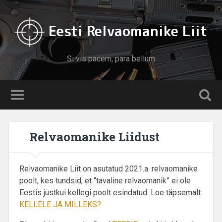
Eesti Relvaomanike Liit
Si vis pacem, para bellum
Relvaomanike Liidust
Relvaomanike Liit on asutatud 2021.a. relvaomanike
poolt, kes tundsid, et “tavaline relvaomanik” ei ole
Eestis justkui kellegi poolt esindatud. Loe täpsemalt:
KELLELE JA MILLEKS?